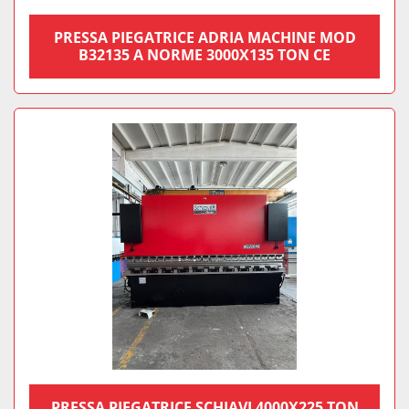
PRESSA PIEGATRICE ADRIA MACHINE MOD
B32135 A NORME 3000X135 TON CE
PRESSA PIEGATRICE SCHIAVI 4000X225 TON