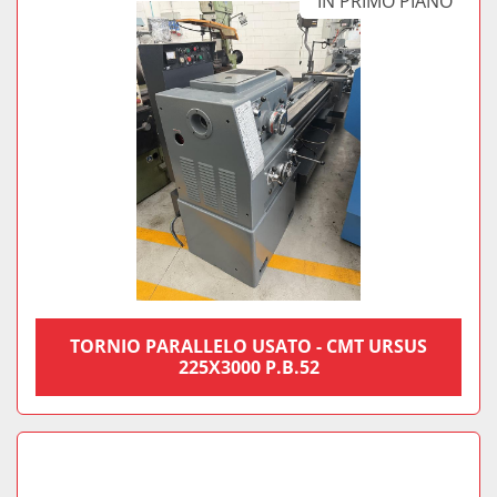
IN PRIMO PIANO
TORNIO PARALLELO USATO - CMT URSUS
225X3000 P.B.52