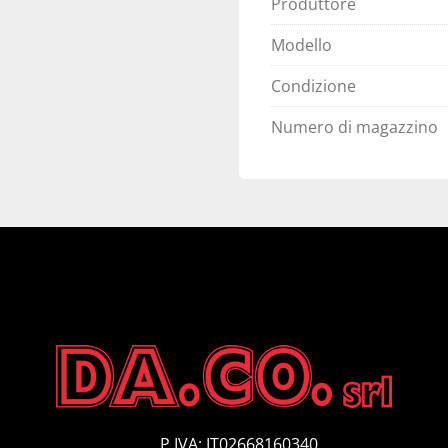
Produttore
Modello
Condizione
Numero di magazzino
P.IVA: IT02668160340