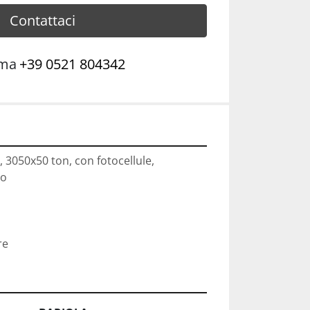
Contattaci
ama
+39 0521 804342
, 3050x50 ton, con fotocellule, 
ro
re