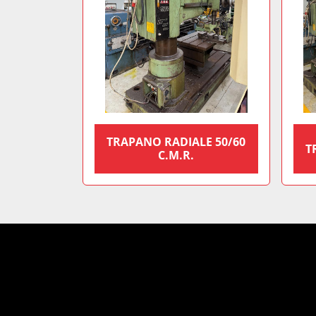
TRAPANO RADIALE 50/60
T
C.M.R.