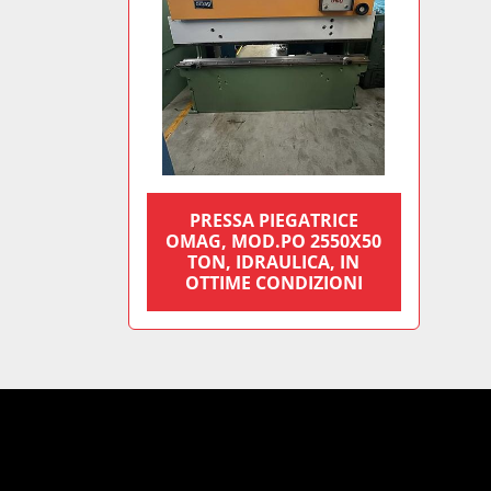
PRESSA PIEGATRICE
OMAG, MOD.PO 2550X50
TON, IDRAULICA, IN
OTTIME CONDIZIONI