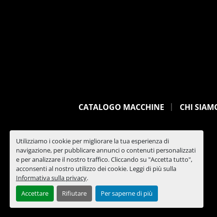
CATALOGO MACCHINE
CHI SIAM
Utilizziamo i cookie per migliorare la tua esperienza di
navigazione, per pubblicare annunci o contenuti personalizzati
e per analizzare il nostro traffico. Cliccando su "Accetta tutto",
acconsenti al nostro utilizzo dei cookie. Leggi di più sulla
Informativa sulla privacy
.
Accettare
Rifiutare
Per saperne di più