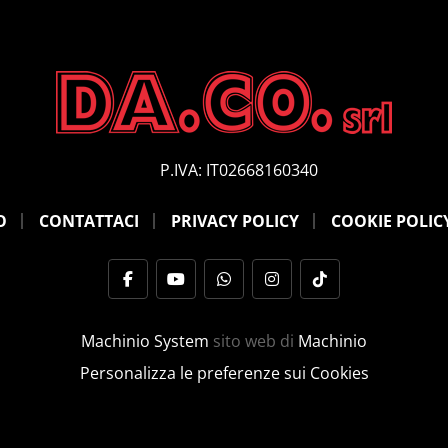
P.IVA: IT02668160340
O
CONTATTACI
PRIVACY POLICY
COOKIE POLIC
facebook
youtube
whatsapp
instagram
tiktok
Machinio System
sito web di
Machinio
Personalizza le preferenze sui Cookies