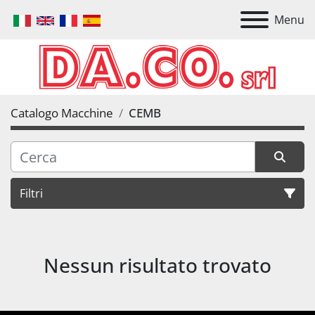
Menu
Catalogo Macchine
CEMB
Filtri
Tutte le categorie
Nessun risultato trovato
Ordina per