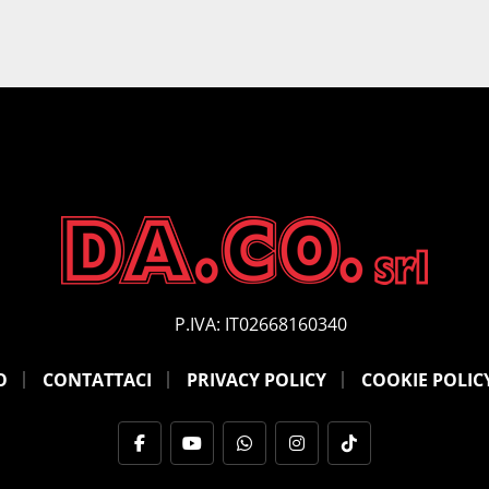
P.IVA: IT02668160340
O
CONTATTACI
PRIVACY POLICY
COOKIE POLIC
facebook
youtube
whatsapp
instagram
tiktok