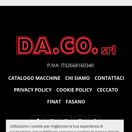
P.IVA: IT02668160340
CATALOGO MACCHINE
CHI SIAMO
CONTATTACI
PRIVACY POLICY
COOKIE POLICY
CECCATO
FINAT
FASANO
facebook
youtube
whatsapp
instagram
tiktok
Utilizziamo i cookie per migliorare la tua esperienza di
navigazione, per pubblicare annunci o contenuti personalizzati