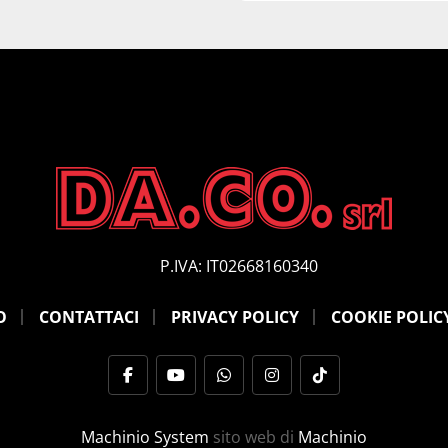
P.IVA: IT02668160340
O
CONTATTACI
PRIVACY POLICY
COOKIE POLIC
facebook
youtube
whatsapp
instagram
tiktok
Machinio System
sito web di
Machinio