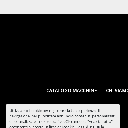
CATALOGO MACCHINE
CHI SIAM
Utilizziamo i cookie per migliorare la tua esperienza di
navigazione, per pubblicare annunci o contenuti personalizzati
e per analizzare il nostro traffico. Cliccando su "Accetta tutto",
acconsenti al nostro utilizzo dei cookie. Leggi di più sulla