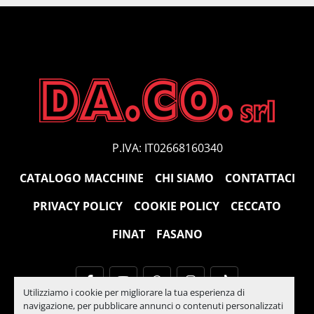
P.IVA: IT02668160340
CATALOGO MACCHINE
CHI SIAMO
CONTATTACI
PRIVACY POLICY
COOKIE POLICY
CECCATO
FINAT
FASANO
facebook
youtube
whatsapp
instagram
tiktok
Utilizziamo i cookie per migliorare la tua esperienza di
navigazione, per pubblicare annunci o contenuti personalizzati
Machinio System
sito web di
Machinio