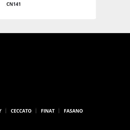
CN141
Y
CECCATO
FINAT
FASANO