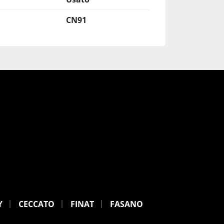
CN91
Y
CECCATO
FINAT
FASANO