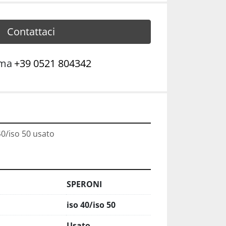
Contattaci
ama
+39 0521 804342
40/iso 50 usato
SPERONI
iso 40/iso 50
Usato