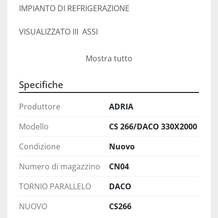
IMPIANTO DI REFRIGERAZIONE 
VISUALIZZATO III  ASSI 
E NORMALI ACCESSORI D'USO IN DOTAZIONE

Mostra tutto
LIBRO ISTRUZIONI DICHIARAZIONE CE
Specifiche
Produttore
ADRIA
Modello
CS 266/DACO 330X2000
Condizione
Nuovo
Numero di magazzino
CN04
TORNIO PARALLELO
DACO
NUOVO
CS266