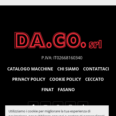
P.IVA: IT02668160340
CATALOGO MACCHINE
CHI SIAMO
CONTATTACI
PRIVACY POLICY
COOKIE POLICY
CECCATO
FINAT
FASANO
facebook
youtube
whatsapp
instagram
tiktok
Utilizziamo i cookie per migliorare la tua esperienza di
navigazione, per pubblicare annunci o contenuti personalizzati