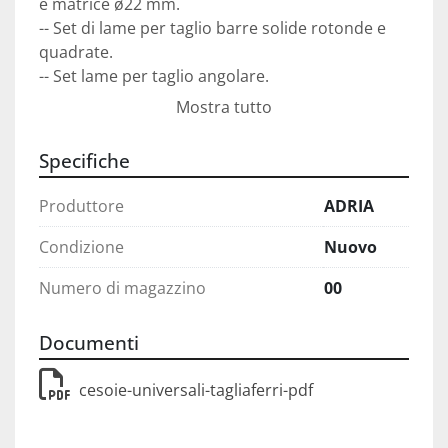
e matrice ø22 mm.

-- Set di lame per taglio barre solide rotonde e 
quadrate.

-- Set lame per taglio angolare.

-- Cesoia per taglio lamiere.

Mostra tutto
-- Set lame per scantonatura a U.
Specifiche
Produttore
ADRIA
Condizione
Nuovo
Numero di magazzino
00
Documenti
cesoie-universali-tagliaferri-pdf