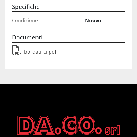
Specifiche
Condizione
Nuovo
Documenti
bordatrici-pdf