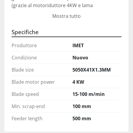
(grazie al motoriduttore 4KW e lama

con altezza 41mm). XSMART4 è dotata

Mostra tutto
di serie di carro avanzatore e touch

screen display 7” con interfaccia d’uso SEMPLIVE 
Specifiche
E INTUITIVA.
Produttore
IMET
Capacità di taglio a 0°Tondo 360mm
Quadro 360mm
Condizione
Nuovo
Rettangolo 360x360mm
Capacità di taglio per pieni (C45)350mm
Blade size
5050X41X1.3MM
Capacità di taglio a fascioMax 360x250mm
Blade motor power
4 KW
Min 130x10mm
Sfrido minimo: 210mm
Blade speed
15-100 m/min
Lunghezza minima tagliabile10mm
Sfrido minimo100mm (in opzione 40mm)
Min. scrap-end
100 mm
Dimensioni nastro5050x41x1.3mm
Feeder length
500 mm
Inclinazione del nastro0°
Motore lama4 KW