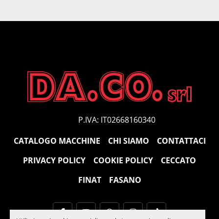
Corsa carro avanzatore (ripetibile)500 mm
Motore carro avanzatore0.75 KW
Velocità lama15/100 m/min
Motore centralina idraulica2.2 KW
Capacità serbatoio centralina idraulica54 l
Capacità serbatoio refrigerante130 l
Dimensioni - piano di lavoro - 
peso3000x2600x2200mm
890mm
2800kg
P.IVA: IT02668160340
CATALOGO MACCHINE
CHI SIAMO
CONTATTACI
PRIVACY POLICY
COOKIE POLICY
CECCATO
FINAT
FASANO
facebook
youtube
whatsapp
instagram
tiktok