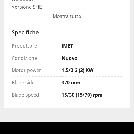
Versione SHE

• Pannello di controllo per gestire tutti i

Mostra tutto
parametri della macchina: posizionamento

della testa per avvicinamento rapido e

Specifiche
memorizzazione del punto di inizio e fine taglio
Produttore
IMET
Condizione
Nuovo
Motor power
1.5/2.2 (3) KW
Blade side
370 mm
Blade speed
15/30 (15/70) rpm