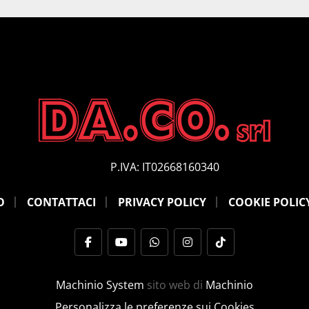
P.IVA: IT02668160340
O
CONTATTACI
PRIVACY POLICY
COOKIE POLIC
facebook
youtube
whatsapp
instagram
tiktok
Machinio System
sito web di
Machinio
Personalizza le preferenze sui Cookies