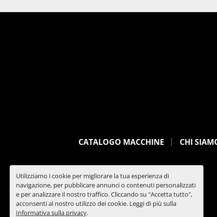
CATALOGO MACCHINE
CHI SIAM
Utilizziamo i cookie per migliorare la tua esperienza di
navigazione, per pubblicare annunci o contenuti personalizzati
e per analizzare il nostro traffico. Cliccando su "Accetta tutto",
acconsenti al nostro utilizzo dei cookie. Leggi di più sulla
Informativa sulla privacy
.