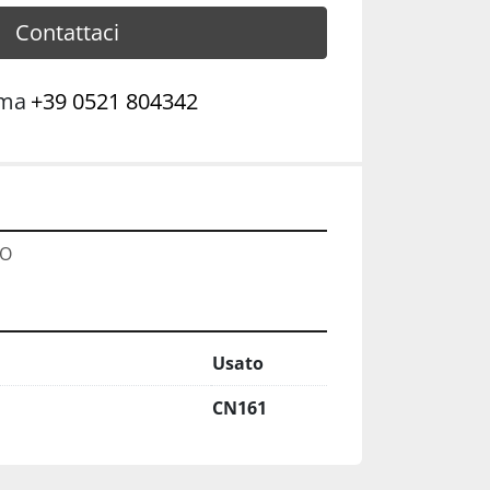
Contattaci
ama
+39 0521 804342
NO
Usato
CN161